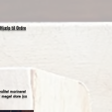
Hjælp til Ordre
alitet marineret
 meget store (ca