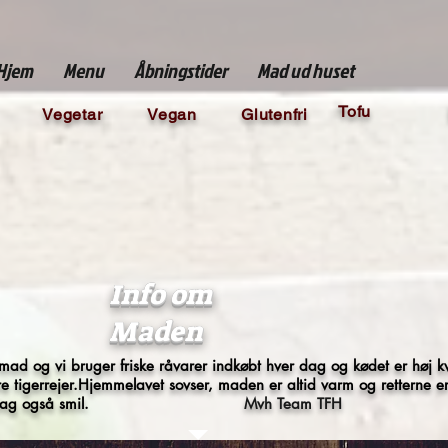
Hjem
Menu
Åbningstider
Mad ud huset
Tofu
Vegetar
Vegan
Glutenfri
Info om
Maden
 mad og vi bruger friske råvarer indkøbt hver dag og kødet er høj kv
 tigerrejer.
Hjemmelavet sovser, maden er altid varm og retterne er
dag også smil.
Mvh Team TFH