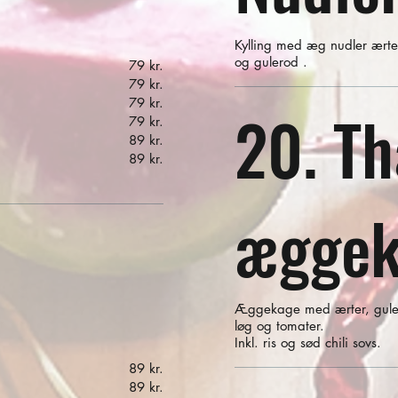
Kylling med æg nudler ærte
og gulerod .
79 kr.
79 kr.
79 kr.
20. Th
79 kr.
89 kr.
89 kr.
æggek
Æggekage med ærter, gule
løg og tomater.
Inkl. ris og sød chili sovs.
89 kr.
89 kr.