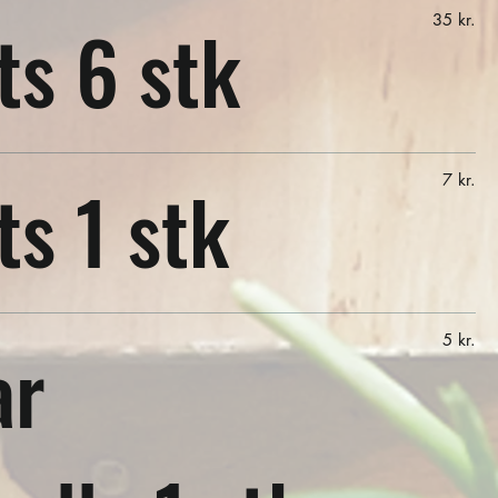
ts 6 stk
35 kr.
s 1 stk
7 kr.
ar
5 kr.