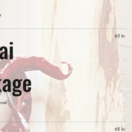
r
ai
65 kr.
age
rod
65 kr.