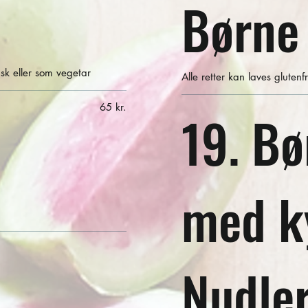
Børne
nsk eller som vegetar
Alle retter kan laves glutenfr
65 kr.
19. Bø
med ky
Nudle