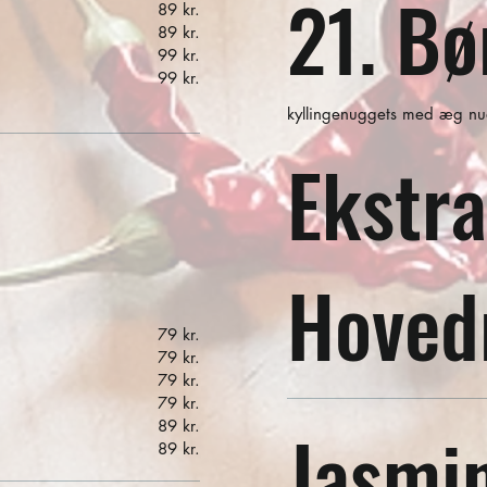
21. B
89 kr.
89 kr.
99 kr.
99 kr.
kyllingenuggets med æg nud
Ekstra
Hoved
79 kr.
79 kr.
79 kr.
79 kr.
Jasmin
89 kr.
89 kr.