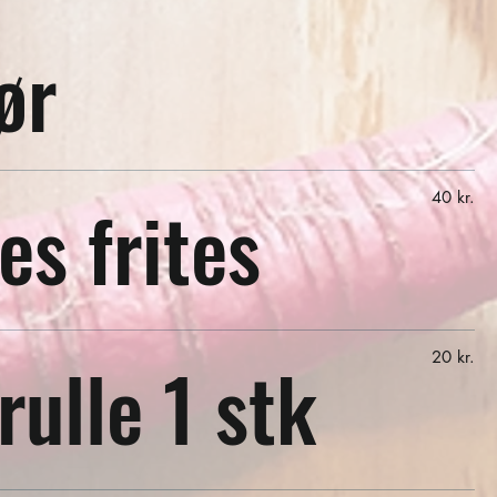
ør
s frites
40 kr.
rulle 1 stk
20 kr.