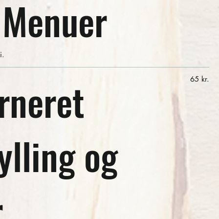
 Menuer
i.
rneret
65 kr.
lling og
r