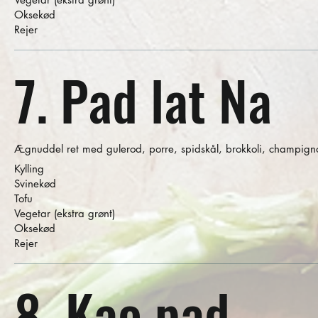
Oksekød
Rejer
7. Pad lat Na
Ægnuddel ret med gulerod, porre, spidskål, brokkoli, champig
Kylling
Svinekød
Tofu
Vegetar (ekstra grønt)
Oksekød
Rejer
8. Kao pad