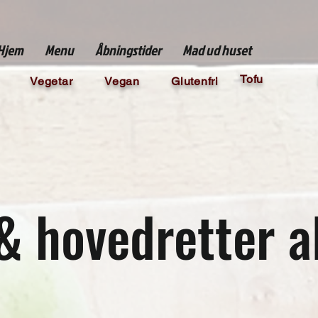
Hjem
Menu
Åbningstider
Mad ud huset
Tofu
Vegetar
Vegan
Glutenfri
& hovedretter a