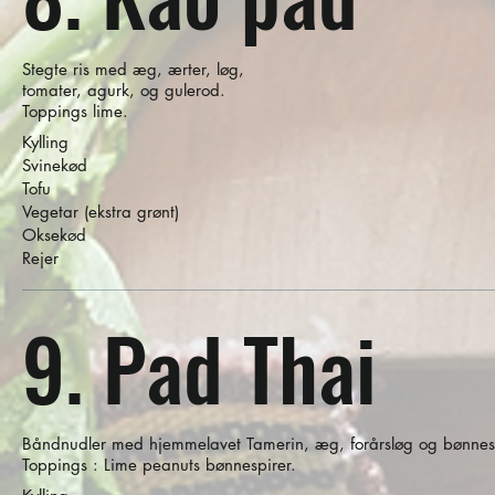
Stegte ris med æg, ærter, løg,
tomater, agurk, og gulerod.
Toppings lime.
Kylling
Svinekød
Tofu
Vegetar (ekstra grønt)
Oksekød
Rejer
9. Pad Thai
Båndnudler med hjemmelavet Tamerin, æg, forårsløg og bønnesp
Toppings : Lime peanuts bønnespirer.