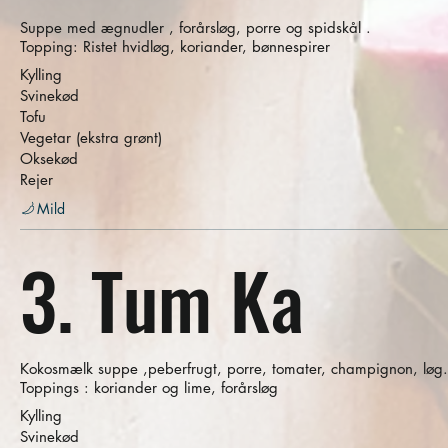
Suppe med ægnudler , forårsløg, porre og spidskål .
Topping: Ristet hvidløg, koriander, bønnespirer
Kylling
Svinekød
Tofu
Vegetar (ekstra grønt)
Oksekød
Rejer
Mild
3. Tum Ka
Kokosmælk suppe ,peberfrugt, porre, tomater, champignon, løg.
Toppings : koriander og lime, forårsløg
Kylling
Svinekød