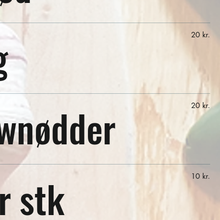
g
20 kr.
wnødder
20 kr.
r stk
10 kr.