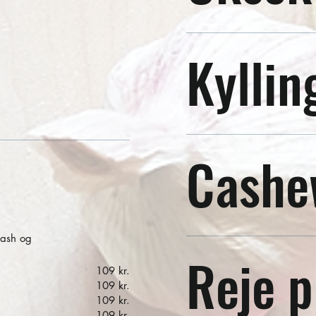
Kyllin
Cashe
uash og
Reje p
109 kr.
109 kr.
109 kr.
109 kr.