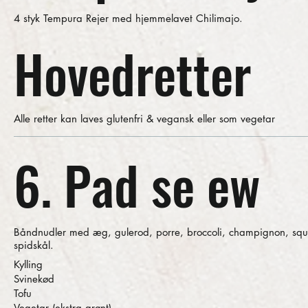
4 styk Tempura Rejer med hjemmelavet Chilimajo.
Hovedretter
Alle retter kan laves glutenfri & vegansk eller som vegetar
6. Pad se ew
Båndnudler med æg, gulerod, porre, broccoli, champignon, sq
spidskål.
Kylling
Svinekød
Tofu
Vegetar (ekstra grønt)