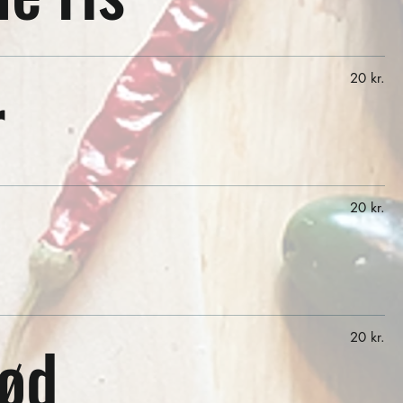
r
20 kr.
20 kr.
ød
20 kr.