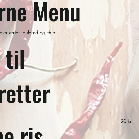
ørne Menu
ler ærter, gulerod og chip .
 til
retter
e ris
20 kr.