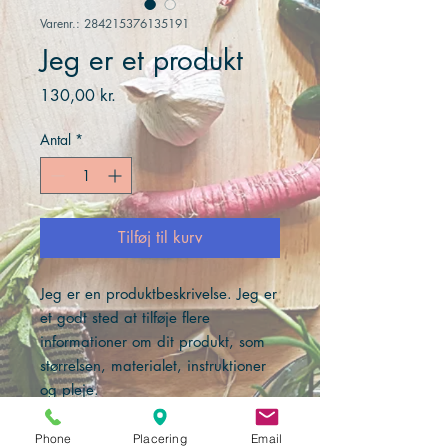
Varenr.: 284215376135191
Jeg er et produkt
Pris
130,00 kr.
Antal
*
Tilføj til kurv
Jeg er en produktbeskrivelse. Jeg er 
et godt sted at tilføje flere 
informationer om dit produkt, som 
størrelsen, materialet, instruktioner 
og pleje.
Phone
Placering
Email